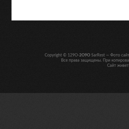
← Ранее
1
…
208
209
210
211
212
…
219
Дал
Copyright © 129O-
2O9O
SarRest — Фото сай
Все права защищены. При копирован
Сайт живет 