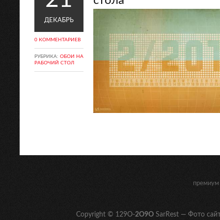
стола
ДЕКАБРЬ
0 КОММЕНТАРИЕВ
РУБРИКА:
ОБОИ НА
РАБОЧИЙ СТОЛ
1
2
3
…
633
Далее →
премиум 
Copyright © 129O-
2O9O
SarRest — Фото сай