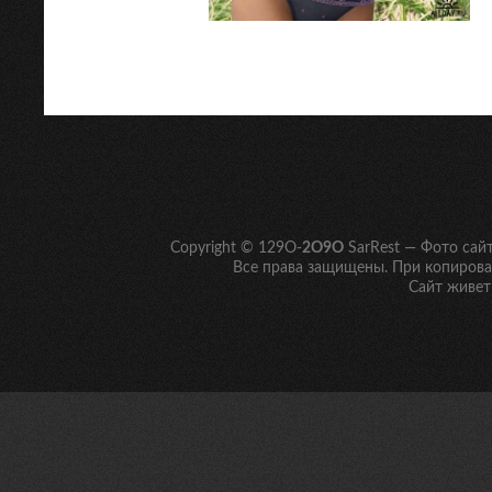
← Ранее
1
…
494
495
496
Copyright © 129O-
2O9O
SarRest — Фото сай
Все права защищены. При копирован
Сайт живет 