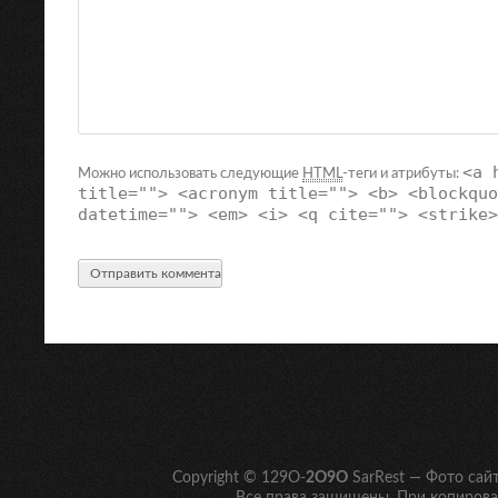
<a 
Можно использовать следующие
HTML
-теги и атрибуты:
title=""> <acronym title=""> <b> <blockquo
datetime=""> <em> <i> <q cite=""> <strike>
Copyright © 129O-
2O9O
SarRest — Фото сай