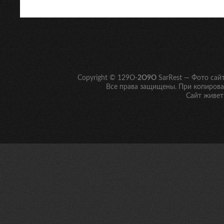
Copyright © 129O-
2O9O
SarRest — Фото сай
Все права защищены. При копирован
Сайт живет 