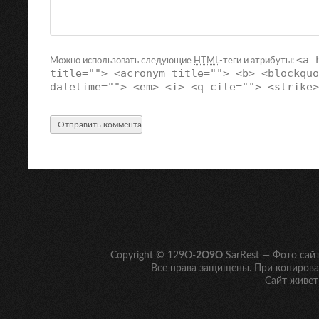
<a 
Можно использовать следующие
HTML
-теги и атрибуты:
title=""> <acronym title=""> <b> <blockquo
datetime=""> <em> <i> <q cite=""> <strike>
Copyright © 129O-
2O9O
SarRest — Фото сай
Все права защищены. При копирован
Сайт живет 