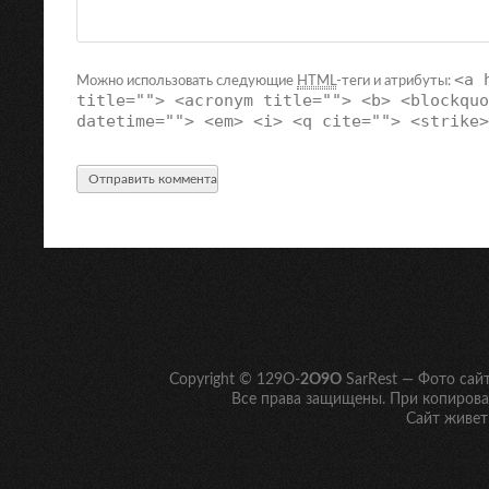
<a 
Можно использовать следующие
HTML
-теги и атрибуты:
title=""> <acronym title=""> <b> <blockquo
datetime=""> <em> <i> <q cite=""> <strike>
Copyright © 129O-
2O9O
SarRest — Фото сай
Все права защищены. При копирован
Сайт живет 