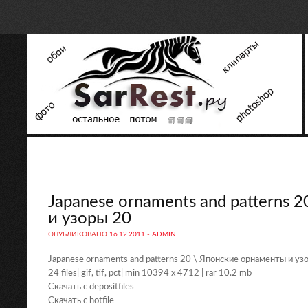
Japanese ornaments and patterns 
и узоры 20
ОПУБЛИКОВАНО
16.12.2011
-
ADMIN
Japanese ornaments and patterns 20 \ Японские орнаменты и уз
24 files| gif, tif, pct| min 10394 x 4712 | rar 10.2 mb
Скачать с depositfiles
Скачать с hotfile