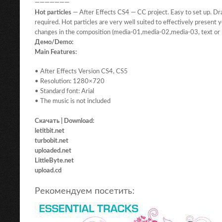
———————
Hot particles
— After Effects CS4 — CC project. Easy to set up. D
required. Hot particles are very well suited to effectively present 
changes in the composition (media-01,media-02,media-03, text or l
Демо/Demo:
Main Features:
• After Effects Version CS4, CS5
• Resolution: 1280×720
• Standard font: Arial
• The music is not included
Скачать | Download:
letitbit.net
turbobit.net
uploaded.net
LittleByte.net
upload.cd
Рекомендуем посетить: