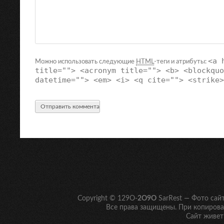
<a 
Можно использовать следующие
HTML
-теги и атрибуты:
title=""> <acronym title=""> <b> <blockquo
datetime=""> <em> <i> <q cite=""> <strike>
Copyright © 129O-
2O9O
SarRest — Фото сай
Все права защищены. При копирован
Сайт живет 