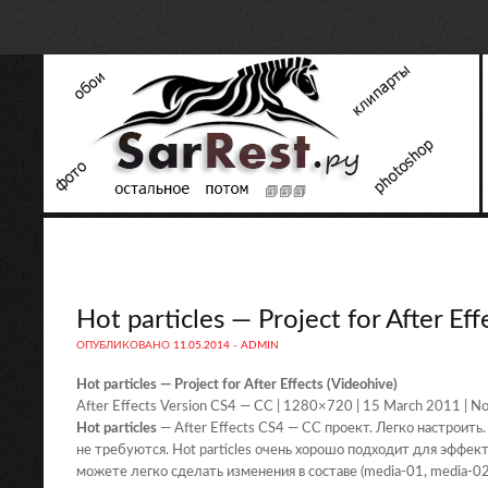
Hot particles — Project for After Eff
ОПУБЛИКОВАНО
11.05.2014
-
ADMIN
Hot particles — Project for After Effects (Videohive)
After Effects Version CS4 — CC | 1280×720 | 15 March 2011 | No
Hot particles
— After Effects CS4 — CC проект. Легко настроит
не требуются. Hot particles очень хорошо подходит для эффе
можете легко сделать изменения в составе (media-01, media-02,