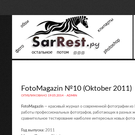
FotoMagazin №10 (Oktober 2011)
ОПУБЛИКОВАНО
19.05.2014
-
ADMIN
FotoMagazin
— красивый журнал о современной фотографии из 
работы профессиональных фотографов, работающих в разных жа
сравнительное тестирование наиболее интересных новых фоток
Год выпуска:
2011