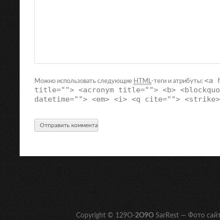
<a 
Можно использовать следующие
HTML
-теги и атрибуты:
title=""> <acronym title=""> <b> <blockquo
datetime=""> <em> <i> <q cite=""> <strike>
Copyright © 129O-
2O9O
SarRest — Фото сай