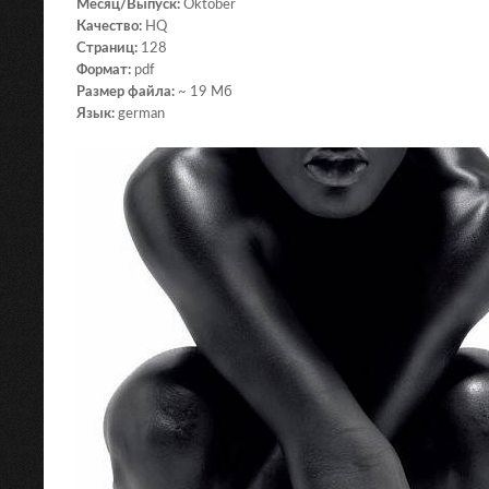
Месяц/Выпуск:
Oktober
Качество:
HQ
Страниц:
128
Формат:
pdf
Размер файла:
~ 19 Мб
Язык:
german