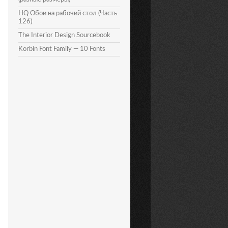
HQ Обои на рабочий стол (Часть
126)
The Interior Design Sourcebook
Korbin Font Family — 10 Fonts