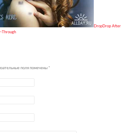
DropDrop After
ly-Through
бязательные поля помечены
*