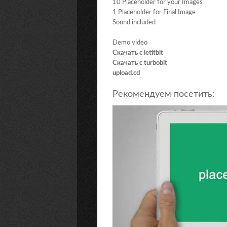
10 Placeholder for your Images
1 Placeholder for Final Image
Sound included
Demo video
Скачать с letitbit
Скачать с turbobit
upload.cd
Рекомендуем посетить: