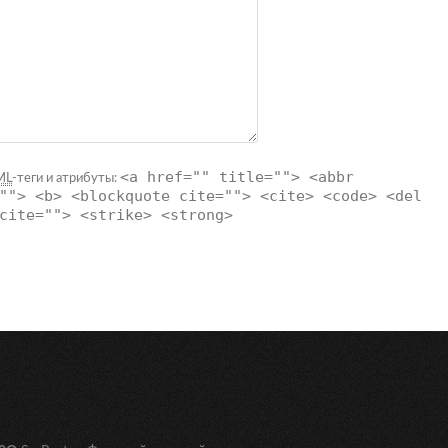
<a href="" title=""> <abbr
ML
-теги и атрибуты:
""> <b> <blockquote cite=""> <cite> <code> <del
cite=""> <strike> <strong>