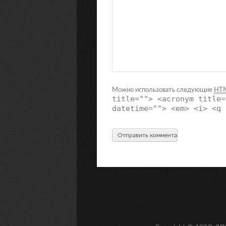
Можно использовать следующие
HT
title=""> <acronym title=
datetime=""> <em> <i> <q 