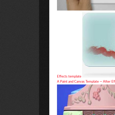
Effects template
A Paint and Canvas Template — After Eff