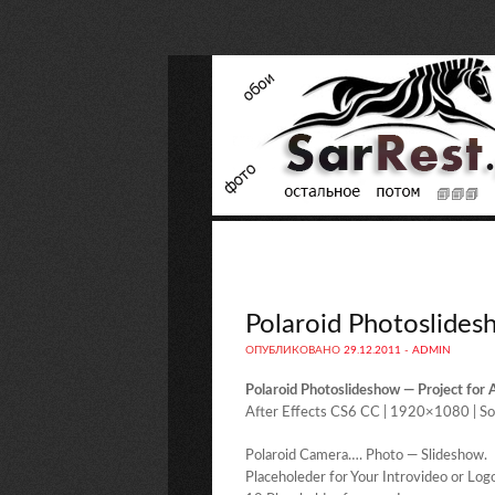
Polaroid Photoslidesh
ОПУБЛИКОВАНО
29.12.2011
-
ADMIN
Polaroid Photoslideshow — Project for A
After Effects CS6 CC | 1920×1080 | So
Polaroid Camera…. Photo — Slideshow.
Placeholeder for Your Introvideo or Log