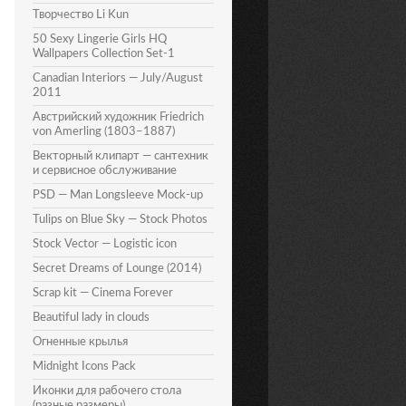
Творчество Li Kun
50 Sexy Lingerie Girls HQ
Wallpapers Collection Set-1
Canadian Interiors — July/August
2011
Австрийский художник Friedrich
von Amerling (1803–1887)
Векторный клипарт — сантехник
и сервисное обслуживание
PSD — Man Longsleeve Mock-up
Tulips on Blue Sky — Stock Photos
Stock Vector — Logistic icon
Secret Dreams of Lounge (2014)
Scrap kit — Cinema Forever
Beautiful lady in clouds
Огненные крылья
Midnight Icons Pack
Иконки для рабочего стола
(разные размеры)