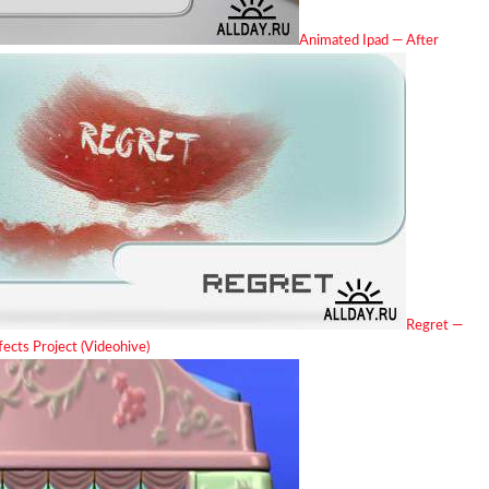
Animated Ipad — After
Regret —
ects Project (Videohive)