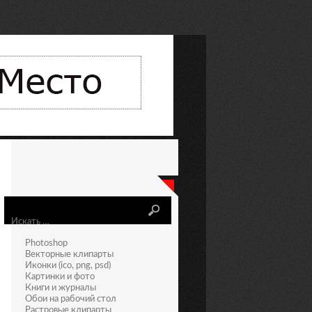
Искать
Photoshop
Векторные клипарты
Иконки (ico, png, psd)
Картинки и фото
Книги и журналы
Обои на рабочий стол
Растровые клипарты