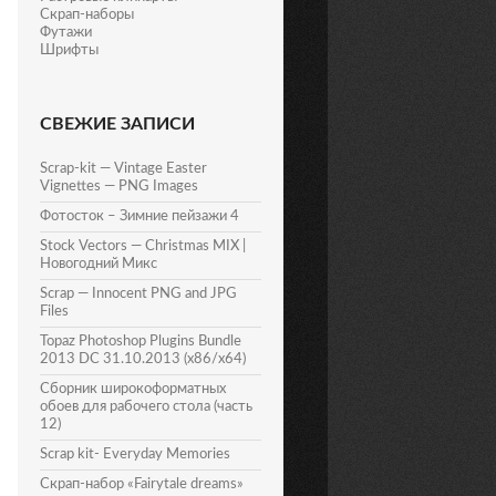
Скрап-наборы
Футажи
Шрифты
СВЕЖИЕ ЗАПИСИ
Scrap-kit — Vintage Easter
Vignettes — PNG Images
Фотосток – Зимние пейзажи 4
Stock Vectors — Christmas MIX |
Новогодний Микс
Scrap — Innocent PNG and JPG
Files
Topaz Photoshop Plugins Bundle
2013 DC 31.10.2013 (x86/x64)
Сборник широкоформатных
обоев для рабочего стола (часть
12)
Scrap kit- Everyday Memories
Скрап-набор «Fairytale dreams»