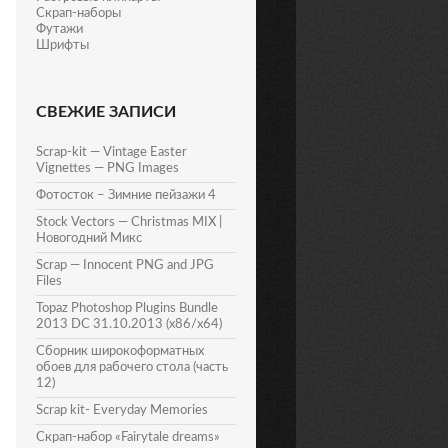
Скрап-наборы
Футажи
Шрифты
СВЕЖИЕ ЗАПИСИ
Scrap-kit — Vintage Easter
Vignettes — PNG Images
Фотосток – Зимние пейзажи 4
Stock Vectors — Christmas MIX |
Новогодний Микс
Scrap — Innocent PNG and JPG
Files
Topaz Photoshop Plugins Bundle
2013 DC 31.10.2013 (x86/x64)
Сборник широкоформатных
обоев для рабочего стола (часть
12)
Scrap kit- Everyday Memories
Скрап-набор «Fairytale dreams»