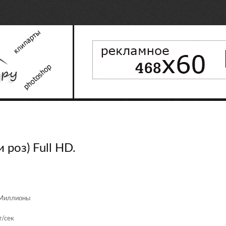
 роз) Full HD.
 Миллионы
т/сек