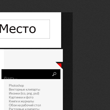
Искать
Photoshop
Векторные клипарты
Иконки (ico, png, psd)
Картинки и фото
Книги и журналы
Обои на рабочий стол
Растровые клипарты