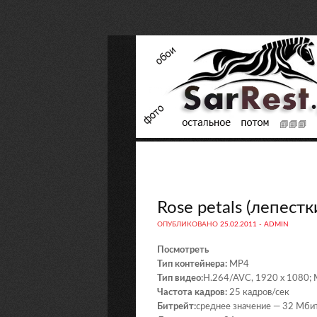
Rose petals (лепестки
ОПУБЛИКОВАНО
25.02.2011
-
ADMIN
Посмотреть
Тип контейнера:
MP4
Тип видео:
H.264/AVC, 1920 х 1080;
Частота кадров:
25 кадров/сек
Битрейт:
среднее значение — 32 Мби