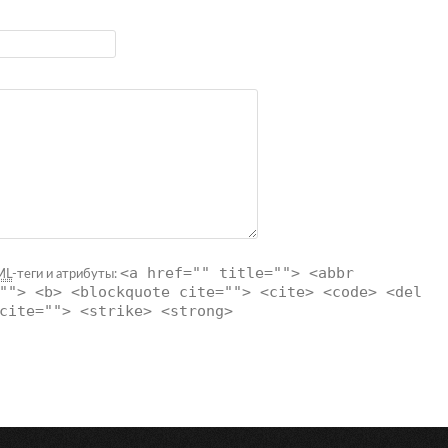
<a href="" title=""> <abbr
ML
-теги и атрибуты:
""> <b> <blockquote cite=""> <cite> <code> <del
cite=""> <strike> <strong>