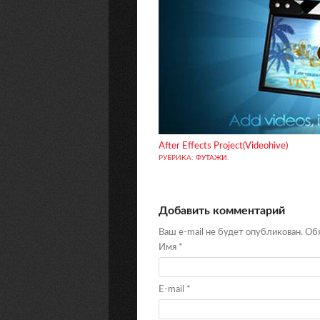
After Effects Project(Videohive)
РУБРИКА:
ФУТАЖИ
.
Добавить комментарий
Ваш e-mail не будет опубликован. О
Имя
*
E-mail
*