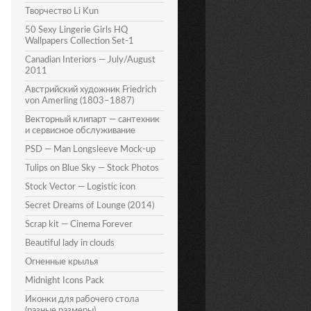
Творчество Li Kun
50 Sexy Lingerie Girls HQ
Wallpapers Collection Set-1
Canadian Interiors — July/August
2011
Австрийский художник Friedrich
von Amerling (1803–1887)
Векторный клипарт — сантехник
и сервисное обслуживание
PSD — Man Longsleeve Mock-up
Tulips on Blue Sky — Stock Photos
Stock Vector — Logistic icon
Secret Dreams of Lounge (2014)
Scrap kit — Cinema Forever
Beautiful lady in clouds
Огненные крылья
Midnight Icons Pack
Иконки для рабочего стола
(разные размеры)