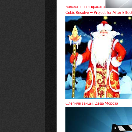
Божественная красота
Cubic Resolve — Project for After Effec
Слепили зайцы.. деда Мороза