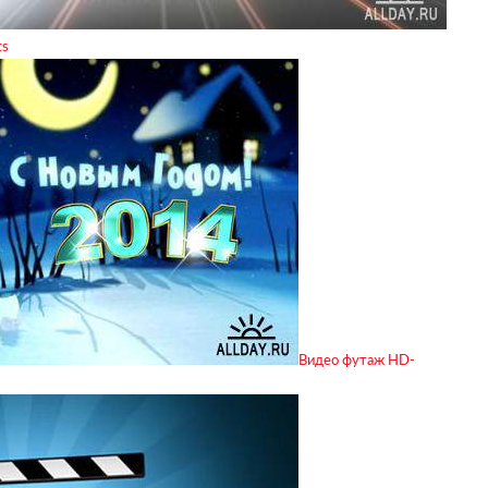
ts
Видео футаж HD-