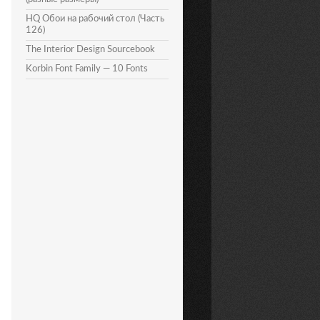
HQ Обои на рабочий стол (Часть
126)
The Interior Design Sourcebook
Korbin Font Family — 10 Fonts