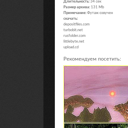
Длительность:
34 сек
Размер архива:
131 Мb
Примечание:
Футаж озвучен
скачать:
depositfiles.com
turbobit.net
rusfolder.com
littlebyte.net
upload.cd
Рекомендуем посетить: