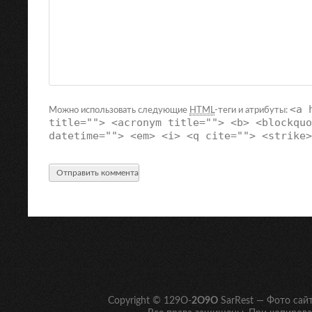
<a 
Можно использовать следующие
HTML
-теги и атрибуты:
title=""> <acronym title=""> <b> <blockquo
datetime=""> <em> <i> <q cite=""> <strike>
Copyright © 129O-
2O9O
SarRest — Фото сай