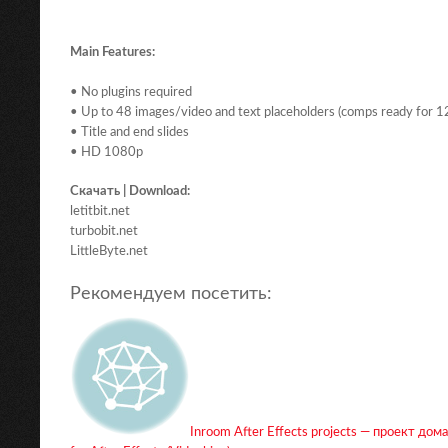
Main Features:
• No plugins required
• Up to 48 images/video and text placeholders (comps ready for 12
• Title and end slides
• HD 1080p
Скачать | Download:
letitbit.net
turbobit.net
LittleByte.net
Рекомендуем посетить:
Inroom After Effects projects — проект до