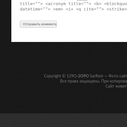
title=""> <acronym title=""> <b> <blockquo
datetime=""> <em> <i> <q cite=""> <strike>
Copyright © 129O-
2O9O
SarRest — Фото сай
Все права защищены. При копирован
Сайт живет 