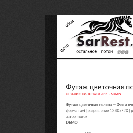
Футаж цветочная по
ОПУБЛИКОВАНО
16.08.2011
-
ADMIN
Футаж цветочная поляна — Фея и пч
формат avi | разрешение 1280х720 |
автор moroz
DEMO