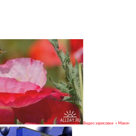
Видео зарисовка- » Маки»