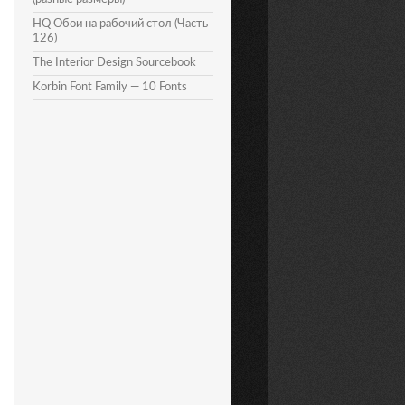
HQ Обои на рабочий стол (Часть
126)
The Interior Design Sourcebook
Korbin Font Family — 10 Fonts