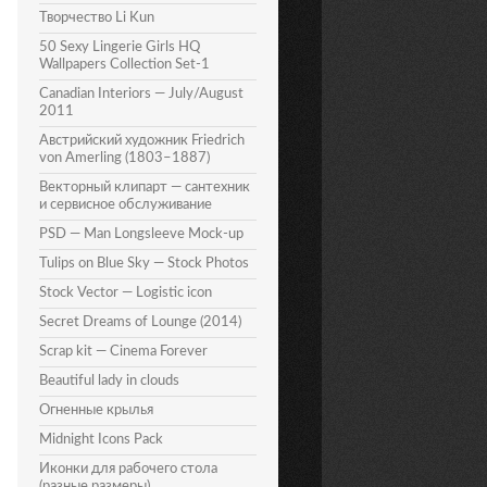
Творчество Li Kun
50 Sexy Lingerie Girls HQ
Wallpapers Collection Set-1
Canadian Interiors — July/August
2011
Австрийский художник Friedrich
von Amerling (1803–1887)
Векторный клипарт — сантехник
и сервисное обслуживание
PSD — Man Longsleeve Mock-up
Tulips on Blue Sky — Stock Photos
Stock Vector — Logistic icon
Secret Dreams of Lounge (2014)
Scrap kit — Cinema Forever
Beautiful lady in clouds
Огненные крылья
Midnight Icons Pack
Иконки для рабочего стола
(разные размеры)