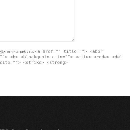
<a href="" title=""> <abbr
ML
-теги и атрибуты:
""> <b> <blockquote cite=""> <cite> <code> <del
cite=""> <strike> <strong>