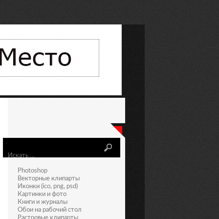
Искать
Photoshop
Векторные клипарты
Иконки (ico, png, psd)
Картинки и фото
Книги и журналы
Обои на рабочий стол
Растровые клипарты