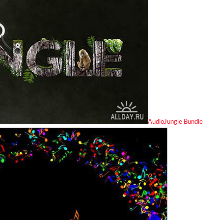
AudioJungle Bundle