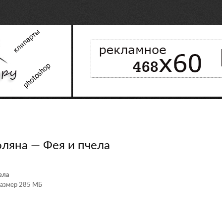
ляна — Фея и пчела
ела
 размер 285 МБ