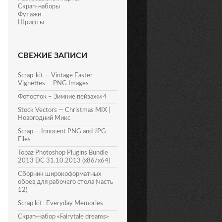
Скрап-наборы
Футажи
Шрифты
СВЕЖИЕ ЗАПИСИ
Scrap-kit — Vintage Easter
Vignettes — PNG Images
Фотосток – Зимние пейзажи 4
Stock Vectors — Christmas MIX |
Новогодний Микс
Scrap — Innocent PNG and JPG
Files
Topaz Photoshop Plugins Bundle
2013 DC 31.10.2013 (x86/x64)
Сборник широкоформатных
обоев для рабочего стола (часть
12)
Scrap kit- Everyday Memories
Скрап-набор «Fairytale dreams»