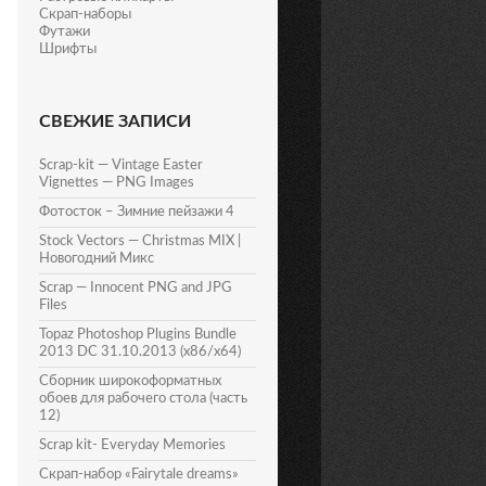
Скрап-наборы
Футажи
Шрифты
СВЕЖИЕ ЗАПИСИ
Scrap-kit — Vintage Easter
Vignettes — PNG Images
Фотосток – Зимние пейзажи 4
Stock Vectors — Christmas MIX |
Новогодний Микс
Scrap — Innocent PNG and JPG
Files
Topaz Photoshop Plugins Bundle
2013 DC 31.10.2013 (x86/x64)
Сборник широкоформатных
обоев для рабочего стола (часть
12)
Scrap kit- Everyday Memories
Скрап-набор «Fairytale dreams»