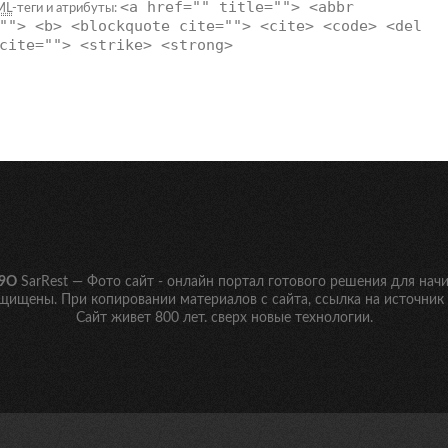
<a href="" title=""> <abbr
ML
-теги и атрибуты:
""> <b> <blockquote cite=""> <cite> <code> <del
cite=""> <strike> <strong>
9O
SarRest — Фото сайт
- онлайн портал готового решения для нач
ащищены. При копировании материалов с сайта, ссылка на источник 
Сайт живет 800 лет. сверх новые технологии.