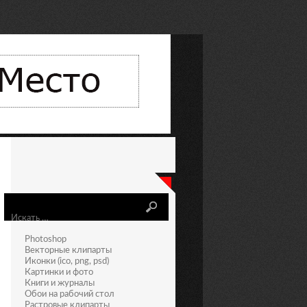
Искать
Photoshop
Векторные клипарты
Иконки (ico, png, psd)
Картинки и фото
Книги и журналы
Обои на рабочий стол
Растровые клипарты