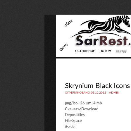
Skrynium Black Icons 
ОПУБЛИКОВАНО
03.12.2012
-
ADMIN
png/ico | 26 шт.| 4 mb
Скачать/Download
Depositfiles
File-Space
iFolder