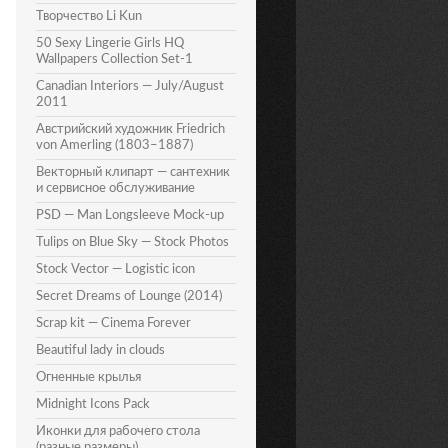
Творчество Li Kun
50 Sexy Lingerie Girls HQ
Wallpapers Collection Set-1
Canadian Interiors — July/August
2011
Австрийский художник Friedrich
von Amerling (1803–1887)
Векторный клипарт — сантехник
и сервисное обслуживание
PSD — Man Longsleeve Mock-up
Tulips on Blue Sky — Stock Photos
Stock Vector — Logistic icon
Secret Dreams of Lounge (2014)
Scrap kit — Cinema Forever
Beautiful lady in clouds
Огненные крылья
Midnight Icons Pack
Иконки для рабочего стола
(разные размеры)