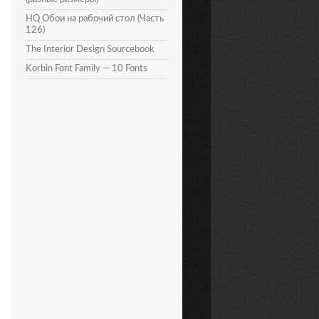
HQ Обои на рабочий стол (Часть
126)
The Interior Design Sourcebook
Korbin Font Family — 10 Fonts