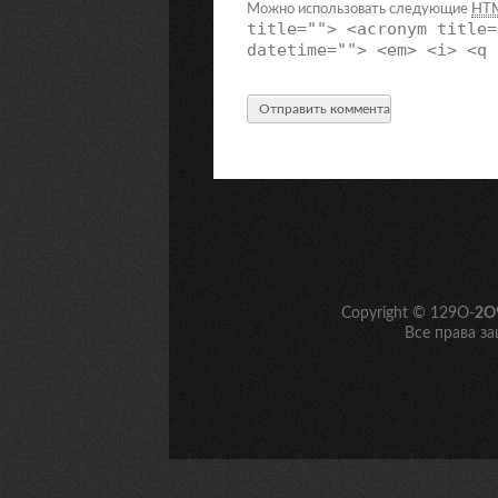
Можно использовать следующие
HT
title=""> <acronym title=
datetime=""> <em> <i> <q 
Copyright © 129O-
2O
Все права з