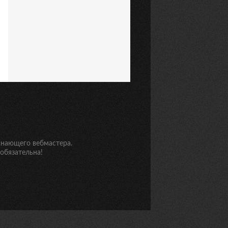
инающего вебмастера.
обязательна!