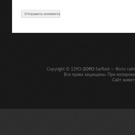
Copyright © 129O-
2O9O
SarRest — Фото сай
Все права защищены. При копирован
Сайт живет 