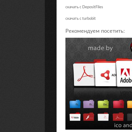
скачать с DepositFiles
скачать с turbobit
Рекомендуем посетить: