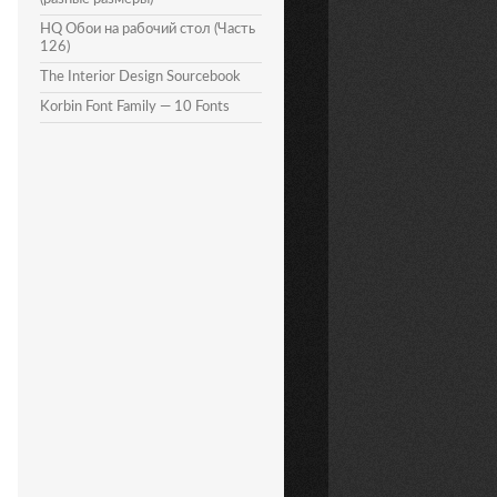
HQ Обои на рабочий стол (Часть
126)
The Interior Design Sourcebook
Korbin Font Family — 10 Fonts