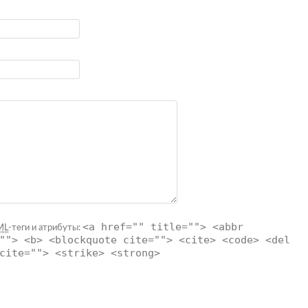
<a href="" title=""> <abbr
ML
-теги и атрибуты:
""> <b> <blockquote cite=""> <cite> <code> <del
cite=""> <strike> <strong>