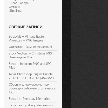
Скрап-наборы
Футажи
Шрифты
СВЕЖИЕ ЗАПИСИ
Scrap-kit — Vintage Easter
Vignettes — PNG Images
Фотосток – Зимние пейзажи 4
Stock Vectors — Christmas MIX |
Новогодний Микс
Scrap — Innocent PNG and JPG
Files
Topaz Photoshop Plugins Bundle
2013 DC 31.10.2013 (x86/x64)
Сборник широкоформатных
обоев для рабочего стола (часть
12)
Scrap kit- Everyday Memories
Скрап-набор «Fairytale dreams»