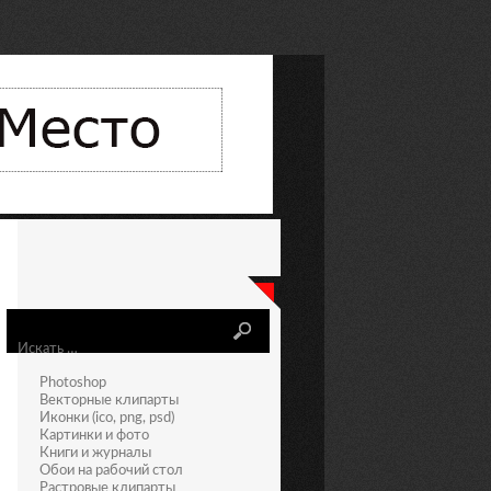
Искать
Photoshop
Векторные клипарты
Иконки (ico, png, psd)
Картинки и фото
Книги и журналы
Обои на рабочий стол
Растровые клипарты