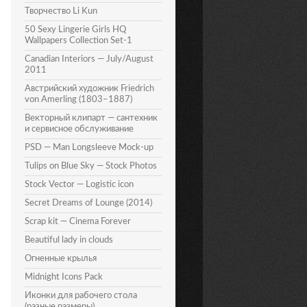
Творчество Li Kun
50 Sexy Lingerie Girls HQ
Wallpapers Collection Set-1
Canadian Interiors — July/August
2011
Австрийский художник Friedrich
von Amerling (1803–1887)
Векторный клипарт — сантехник
и сервисное обслуживание
PSD — Man Longsleeve Mock-up
Tulips on Blue Sky — Stock Photos
Stock Vector — Logistic icon
Secret Dreams of Lounge (2014)
Scrap kit — Cinema Forever
Beautiful lady in clouds
Огненные крылья
Midnight Icons Pack
Иконки для рабочего стола
(разные размеры)