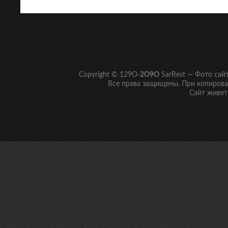
Copyright © 129O-
2O9O
SarRest — Фото сай
Все права защищены. При копирован
Сайт живет 