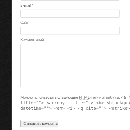
E-mail
*
Сайт
Комментарий
<a 
Можно использовать следующие
HTML
-теги и атрибуты:
title=""> <acronym title=""> <b> <blockquo
datetime=""> <em> <i> <q cite=""> <strike>