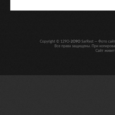
Copyright © 129O-
2O9O
SarRest — Фото сай
Все права защищены. При копирован
Сайт живет 