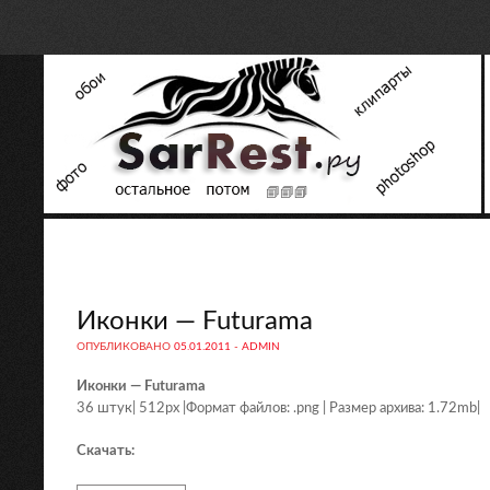
Иконки — Futurama
ОПУБЛИКОВАНО
05.01.2011
-
ADMIN
Иконки — Futurama
36 штук| 512px |Формат файлов: .png | Размер архива: 1.72mb|
Скачать: