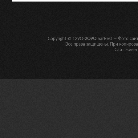
Copyright © 129O-
2O9O
SarRest — Фото сай
Все права защищены. При копирован
Сайт живет 