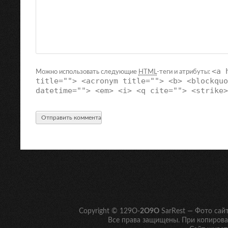
<a 
Можно использовать следующие
HTML
-теги и атрибуты:
title=""> <acronym title=""> <b> <blockquo
datetime=""> <em> <i> <q cite=""> <strike>
Copyright © 129O-
2O9O
SarRest — Фото сай
Все права защищены. При копирован