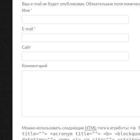
Ваш e-mail не будет опубликован. Обязательные поля помече
Имя
*
E-mail
*
Сайт
Комментарий
<a 
Можно использовать следующие
HTML
-теги и атрибуты:
title=""> <acronym title=""> <b> <blockquo
datetime=""> <em> <i> <q cite=""> <strike>