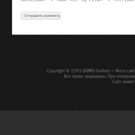
Copyright © 129O-
2O9O
SarRest — Фото сай
Все права защищены. При копирован
Сайт живет 