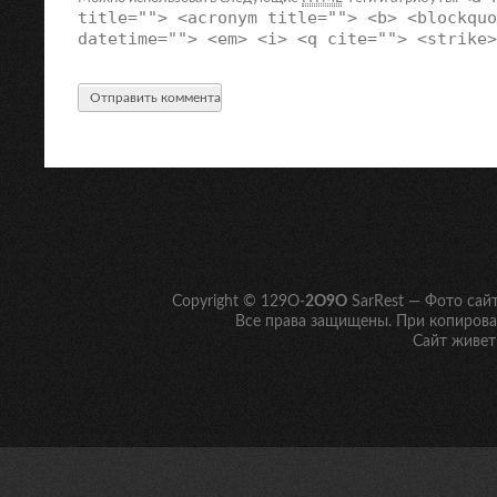
title=""> <acronym title=""> <b> <blockquo
datetime=""> <em> <i> <q cite=""> <strike>
Copyright © 129O-
2O9O
SarRest — Фото сай
Все права защищены. При копирован
Сайт живет 