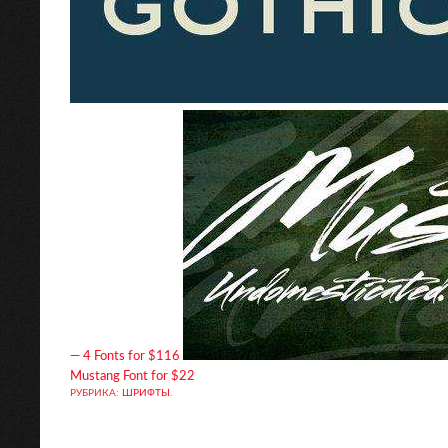
— 4 Fonts for $116
Mustang Font for $22
РУБРИКА:
ШРИФТЫ
.