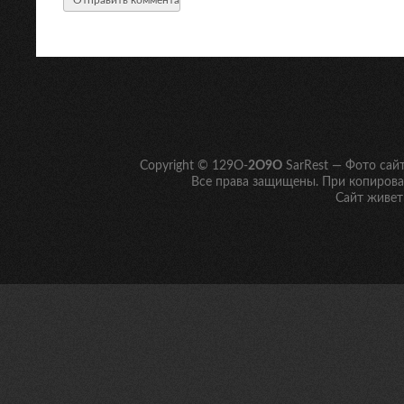
Copyright © 129O-
2O9O
SarRest — Фото сай
Все права защищены. При копирован
Сайт живет 