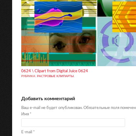
0624 \ Clipart from Digital Juice 0624
РУБРИКА:
РАСТРОВЫЕ КЛИПАРТЫ
.
Добавить комментарий
Ваш e-mail не будет опубликован. Обязательные поля помече
Имя
*
E-mail
*