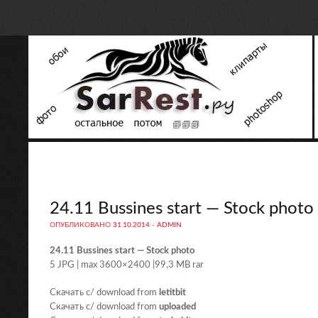
24.11 Bussines start — Stock photo
ОПУБЛИКОВАНО
31.10.2014
-
ADMIN
24.11 Bussines start — Stock photo
5 JPG | max 3600×2400 |99,3 MB rar
Скачать с/ download from
letitbit
Скачать с/ download from
uploaded