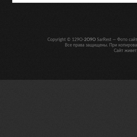
Copyright © 129O-
2O9O
SarRest — Фото сай
Все права защищены. При копирован
Сайт живет 