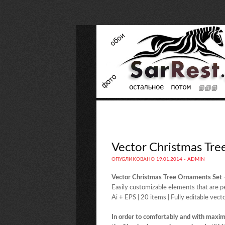
Vector Christmas Tr
ОПУБЛИКОВАНО
19.01.2014
-
ADMIN
Vector Christmas Tree Ornaments Set
Easily customizable elements that are pe
Ai + EPS | 20 items | Fully editable vect
In order to comfortably and with maxi