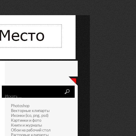
Искать
Photoshop
Векторные клипарты
Иконки (ico, png, psd)
Картинки и фото
Книги и журналы
Обои на рабочий стол
Растровые клипарты