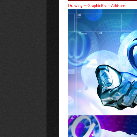
Drawing — GraphicRiver Add-ons