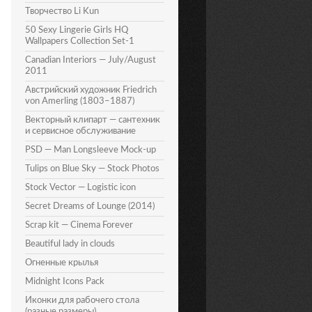
Творчество Li Kun
50 Sexy Lingerie Girls HQ
Wallpapers Collection Set-1
Canadian Interiors — July/August
2011
Австрийский художник Friedrich
von Amerling (1803–1887)
Векторный клипарт — сантехник
и сервисное обслуживание
PSD — Man Longsleeve Mock-up
Tulips on Blue Sky — Stock Photos
Stock Vector — Logistic icon
Secret Dreams of Lounge (2014)
Scrap kit — Cinema Forever
Beautiful lady in clouds
Огненные крылья
Midnight Icons Pack
Иконки для рабочего стола
(разные размеры)