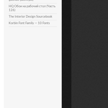
HQ Обои на рабочий стол (Часть
126)
The Interior Design Sourcebook
Korbin Font Family — 10 Fonts