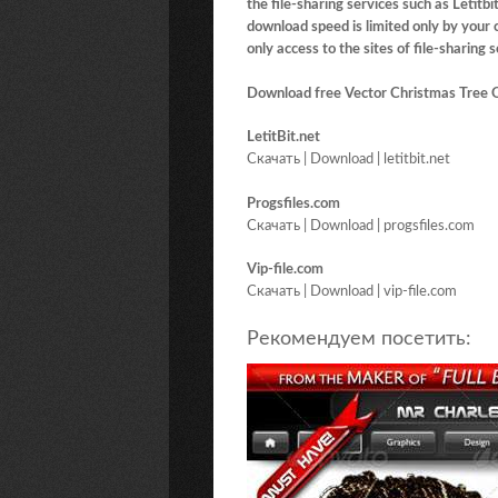
the file-sharing services such as Letit
download speed is limited only by you
only access to the sites of file-sharing
Download free Vector Christmas Tree 
LetitBit.net
Скачать | Download | letitbit.net
Progsfiles.com
Скачать | Download | progsfiles.com
Vip-file.com
Скачать | Download | vip-file.com
Рекомендуем посетить: