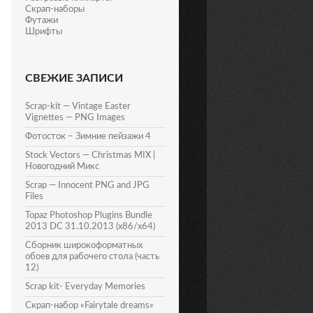
Скрап-наборы
Футажи
Шрифты
СВЕЖИЕ ЗАПИСИ
Scrap-kit — Vintage Easter
Vignettes — PNG Images
Фотосток – Зимние пейзажи 4
Stock Vectors — Christmas MIX |
Новогодний Микс
Scrap — Innocent PNG and JPG
Files
Topaz Photoshop Plugins Bundle
2013 DC 31.10.2013 (x86/x64)
Сборник широкоформатных
обоев для рабочего стола (часть
12)
Scrap kit- Everyday Memories
Скрап-набор «Fairytale dreams»