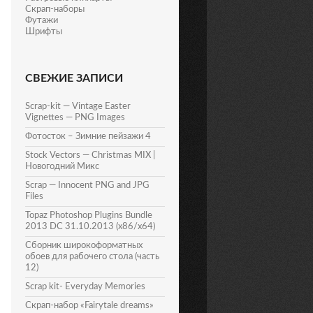
Скрап-наборы
Футажи
Шрифты
СВЕЖИЕ ЗАПИСИ
Scrap-kit — Vintage Easter
Vignettes — PNG Images
Фотосток – Зимние пейзажи 4
Stock Vectors — Christmas MIX |
Новогодний Микс
Scrap — Innocent PNG and JPG
Files
Topaz Photoshop Plugins Bundle
2013 DC 31.10.2013 (x86/x64)
Сборник широкоформатных
обоев для рабочего стола (часть
12)
Scrap kit- Everyday Memories
Скрап-набор «Fairytale dreams»