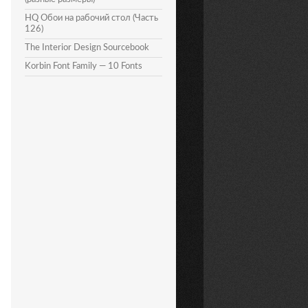
HQ Обои на рабочий стол (Часть
126)
The Interior Design Sourcebook
Korbin Font Family — 10 Fonts