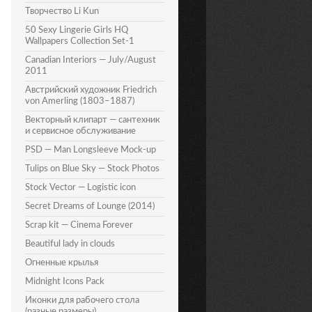
Творчество Li Kun
50 Sexy Lingerie Girls HQ
Wallpapers Collection Set-1
Canadian Interiors — July/August
2011
Австрийский художник Friedrich
von Amerling (1803–1887)
Векторный клипарт — сантехник
и сервисное обслуживание
PSD — Man Longsleeve Mock-up
Tulips on Blue Sky — Stock Photos
Stock Vector — Logistic icon
Secret Dreams of Lounge (2014)
Scrap kit — Cinema Forever
Beautiful lady in clouds
Огненные крылья
Midnight Icons Pack
Иконки для рабочего стола
(разные размеры)