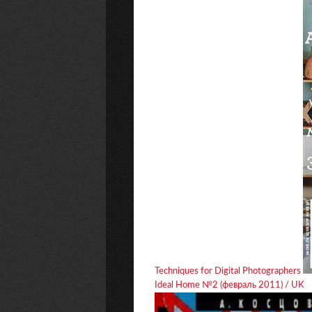
Techniques for Digital Photographers
Ideal Home №2 (февраль 2011) / UK