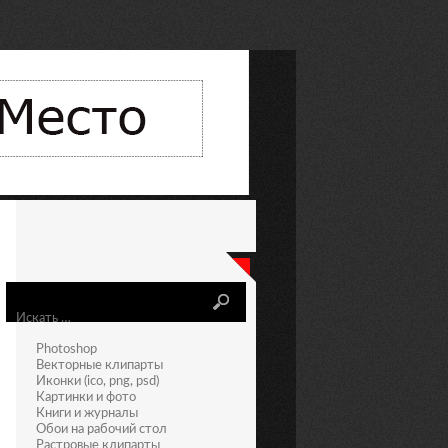
Искать
Photoshop
Векторные клипарты
Иконки (ico, png, psd)
Картинки и фото
Книги и журналы
Обои на рабочий стол
Растровые клипарты