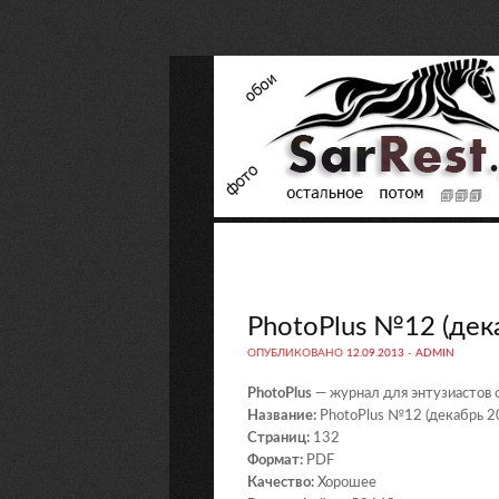
PhotoPlus №12 (дек
ОПУБЛИКОВАНО
12.09.2013
-
ADMIN
PhotoPlus
— журнал для энтузиастов 
Название:
PhotoPlus №12 (декабрь 2
Страниц:
132
Формат:
PDF
Качество:
Хорошее