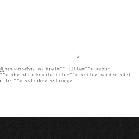
<a href="" title=""> <abbr
ML
-теги и атрибуты:
""> <b> <blockquote cite=""> <cite> <code> <del
cite=""> <strike> <strong>