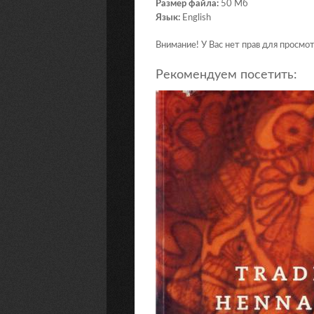
Размер файла:
50 Мб
Язык:
English
Внимание! У Вас нет прав для просмот
Рекомендуем посетить: