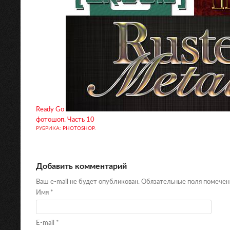
Ready Go
фотошоп. Часть 10
РУБРИКА:
PHOTOSHOP
.
Добавить комментарий
Ваш e-mail не будет опубликован. Обязательные поля помече
Имя
*
E-mail
*