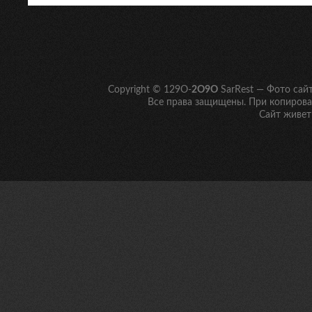
Copyright © 129O-
2O9O
SarRest — Фото сай
Все права защищены. При копирован
Сайт живет 