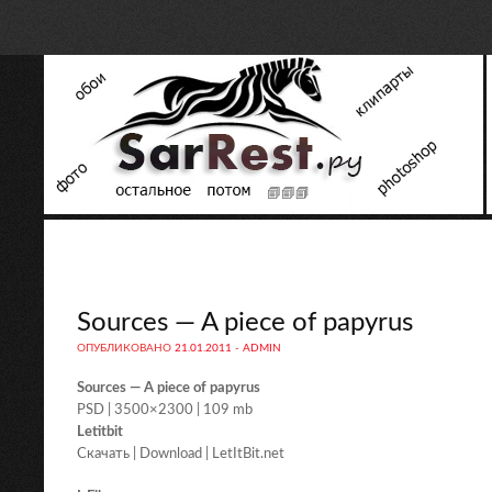
Sources — A piece of papyrus
ОПУБЛИКОВАНО
21.01.2011
-
ADMIN
Sources — A piece of papyrus
PSD | 3500×2300 | 109 mb
Letitbit
Скачать | Download | LetItBit.net