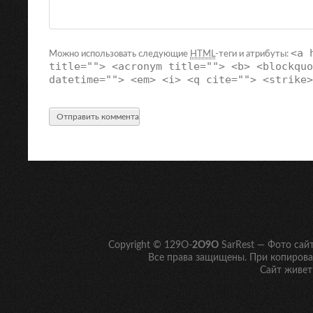
<a 
Можно использовать следующие
HTML
-теги и атрибуты:
title=""> <acronym title=""> <b> <blockquo
datetime=""> <em> <i> <q cite=""> <strike>
Copyright © 129O-
2O9O
SarRest — Фото сай
Все права защищены. При копирован
Сайт живет 