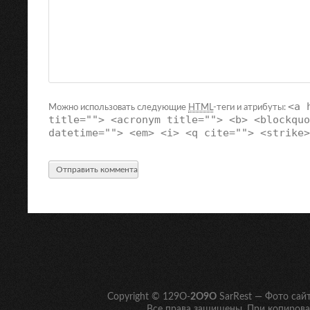
<a 
Можно использовать следующие
HTML
-теги и атрибуты:
title=""> <acronym title=""> <b> <blockquo
datetime=""> <em> <i> <q cite=""> <strike>
Copyright © 129O-
2O9O
SarRest — Фото сай
Все права защищены. При копирован