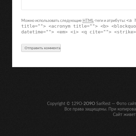
<a 
Можно использовать следующие
HTML
-теги и атрибуты:
title=""> <acronym title=""> <b> <blockquo
datetime=""> <em> <i> <q cite=""> <strike>
Copyright © 129O-
2O9O
SarRest — Фото сай
Все права защищены. При копирован
Сайт живет 