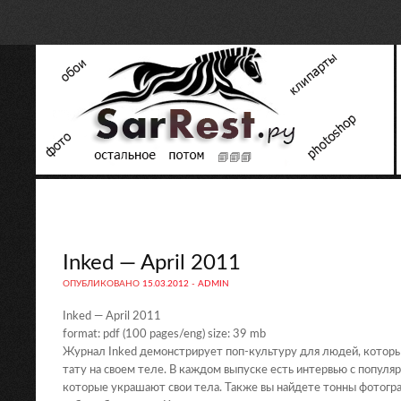
Inked — April 2011
ОПУБЛИКОВАНО
15.03.2012
-
ADMIN
Inked — April 2011
format: pdf (100 pages/eng) size: 39 mb
Журнал Inked демонстрирует поп-культуру для людей, котор
тату на своем теле. В каждом выпуске есть интервью с попул
которые украшают свои тела. Также вы найдете тонны фотог