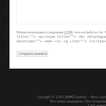
<a 
Можно использовать следующие
HTML
-теги и атрибуты:
title=""> <acronym title=""> <b> <blockquo
datetime=""> <em> <i> <q cite=""> <strike>
Copyright © 129O-
2O9O
SarRest — Фото сай
Все права защищены. При копирован
Сайт живет 