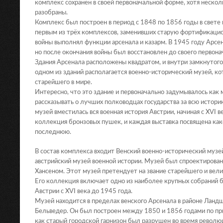
комплекс сохранён в своей первоначальной форме, хотя неско
разобраны.
Комплекс был построен в период с 1848 по 1856 годы в свете
первым из трёх комплексов, заменивших старую фортификацио
войны выполнял функции арсенала и казарм. В 1945 году Арс
но после окончания войны был восстановлен до своего первона
Здания Арсенала расположены квадратом, и внутри замкнутого
одном из зданий располагается военно-исторический музей, к
старейшего в мире.
Интересно, что это здание и первоначально задумывалось как 
рассказывать о лучших полководцах государства за всю историю
музей вместилась вся военная история Австрии, начиная с XVI в
коллекция бронзовых пушек, и каждая выставка посвящена како
последнюю.
В состав комплекса входит Венский военно-исторический музей
австрийский музей военной истории. Музей был спроектирова
Хансеном. Этот музей претендует на звание старейшего и вели
Его коллекция включает одно из наиболее крупных собраний 
Австрии с XVI века до 1945 года.
Музей находится в пределах венского Арсенала в районе Ланд
Бельведер. Он был построен между 1850 и 1856 годами по при
как старый городской гарнизон был разрушен во время революц