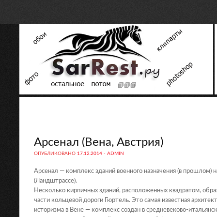
Арсенал (Вена, Австрия)
ОПУБЛИКОВАНО
17.12.2014
-
ADMIN
Арсенал — комплекс зданий военного назначения (в прошлом) н
(Ландштрассе).
Несколько кирпичных зданий, расположенных квадратом, обра
части кольцевой дороги Гюртель. Это самая известная архитек
историзма в Вене — комплекс создан в средневеково-итальянс