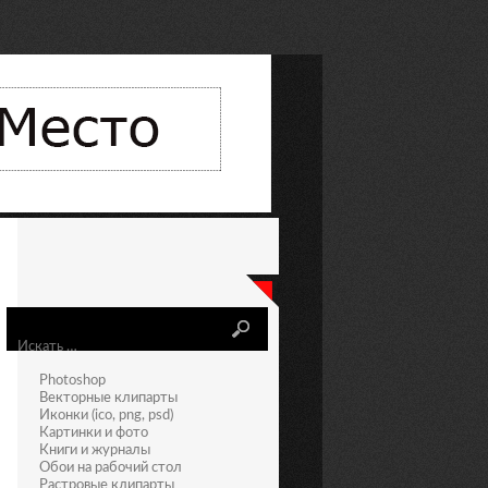
Искать
Photoshop
Векторные клипарты
Иконки (ico, png, psd)
Картинки и фото
Книги и журналы
Обои на рабочий стол
Растровые клипарты