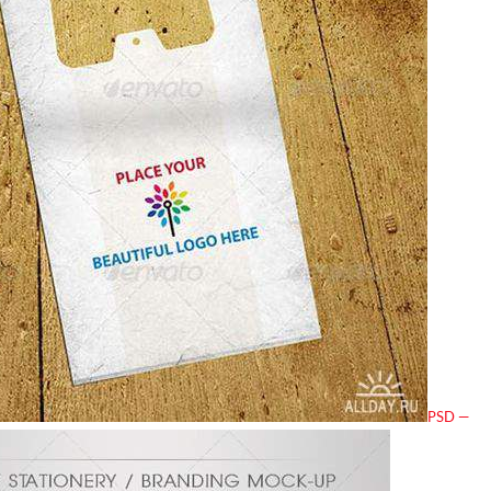
PSD —