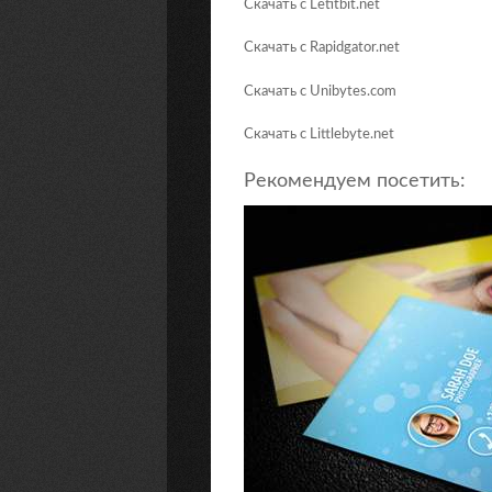
Скачать с Letitbit.net
Скачать с Rapidgator.net
Скачать с Unibytes.com
Скачать с Littlebyte.net
Рекомендуем посетить: