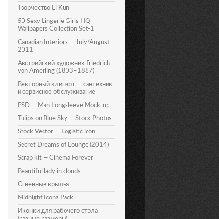
Творчество Li Kun
50 Sexy Lingerie Girls HQ
Wallpapers Collection Set-1
Canadian Interiors — July/August
2011
Австрийский художник Friedrich
von Amerling (1803–1887)
Векторный клипарт — сантехник
и сервисное обслуживание
PSD — Man Longsleeve Mock-up
Tulips on Blue Sky — Stock Photos
Stock Vector — Logistic icon
Secret Dreams of Lounge (2014)
Scrap kit — Cinema Forever
Beautiful lady in clouds
Огненные крылья
Midnight Icons Pack
Иконки для рабочего стола
(разные размеры)