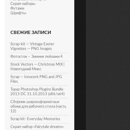
Скрап-наборы
Футажи
Шрифты
СВЕЖИЕ ЗАПИСИ
Scrap-kit — Vintage Easter
Vignettes — PNG Images
Фотосток – Зимние пейзажи 4
Stock Vectors — Christmas MIX |
Новогодний Микс
Scrap — Innocent PNG and JPG
Files
Topaz Photoshop Plugins Bundle
2013 DC 31.10.2013 (x86/x64)
Сборник широкоформатных
обоев для рабочего стола (часть
12)
Scrap kit- Everyday Memories
Скрап-набор «Fairytale dreams»