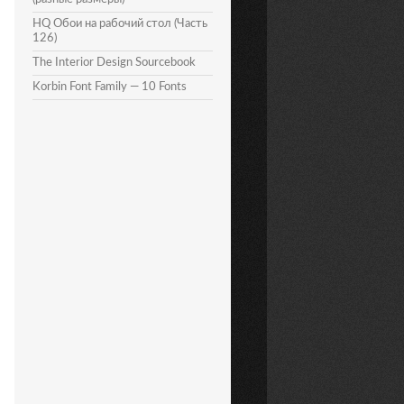
HQ Обои на рабочий стол (Часть
126)
The Interior Design Sourcebook
Korbin Font Family — 10 Fonts