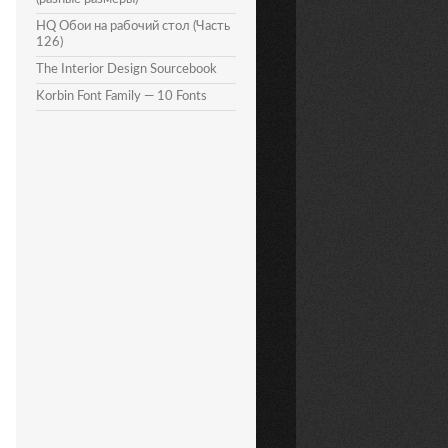
HQ Обои на рабочий стол (Часть
126)
The Interior Design Sourcebook
Korbin Font Family — 10 Fonts