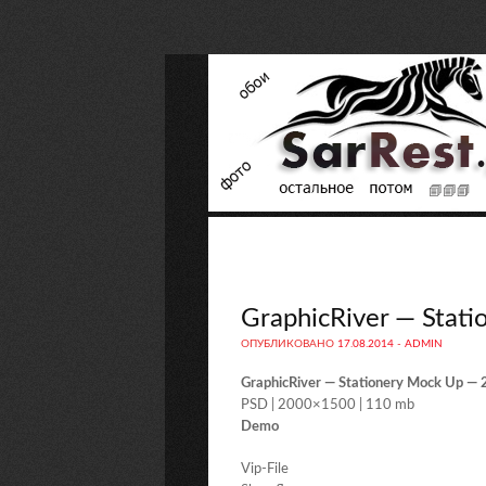
GraphicRiver — Stat
ОПУБЛИКОВАНО
17.08.2014
-
ADMIN
GraphicRiver — Stationery Mock Up —
PSD | 2000×1500 | 110 mb
Demo
Vip-File