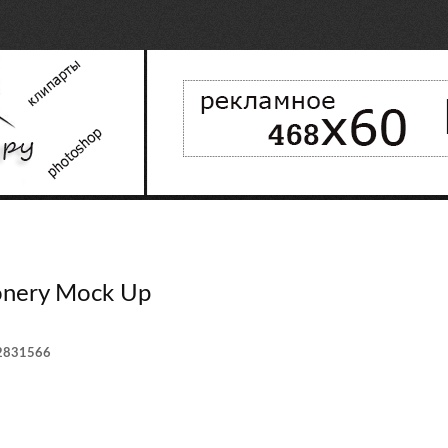
ionery Mock Up
 2831566