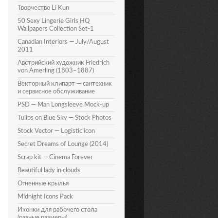
Творчество Li Kun
50 Sexy Lingerie Girls HQ
Wallpapers Collection Set-1
Canadian Interiors — July/August
2011
Австрийский художник Friedrich
von Amerling (1803–1887)
Векторный клипарт — сантехник
и сервисное обслуживание
PSD — Man Longsleeve Mock-up
Tulips on Blue Sky — Stock Photos
Stock Vector — Logistic icon
Secret Dreams of Lounge (2014)
Scrap kit — Cinema Forever
Beautiful lady in clouds
Огненные крылья
Midnight Icons Pack
Иконки для рабочего стола
(разные размеры)