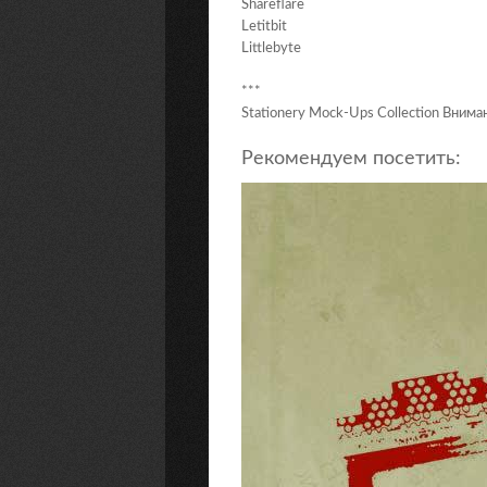
Shareflare
Letitbit
Littlebyte
***
Stationery Mock-Ups Collection Внима
Рекомендуем посетить: