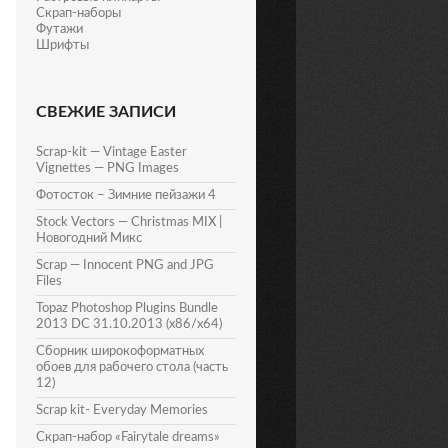
Скрап-наборы
Футажи
Шрифты
СВЕЖИЕ ЗАПИСИ
Scrap-kit — Vintage Easter
Vignettes — PNG Images
Фотосток – Зимние пейзажи 4
Stock Vectors — Christmas MIX |
Новогодний Микс
Scrap — Innocent PNG and JPG
Files
Topaz Photoshop Plugins Bundle
2013 DC 31.10.2013 (x86/x64)
Сборник широкоформатных
обоев для рабочего стола (часть
12)
Scrap kit- Everyday Memories
Скрап-набор «Fairytale dreams»