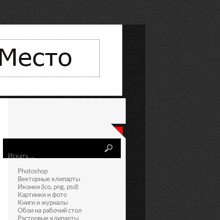
Искать
Photoshop
Векторные клипарты
Иконки (ico, png, psd)
Картинки и фото
Книги и журналы
Обои на рабочий стол
Растровые клипарты