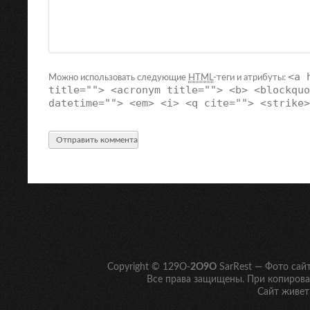
<a 
Можно использовать следующие
HTML
-теги и атрибуты:
title=""> <acronym title=""> <b> <blockquo
datetime=""> <em> <i> <q cite=""> <strike>
Copyright © 129O-
2O9O
SarRest — Фото сай
Все права защищены. При копирован
Сайт живет 