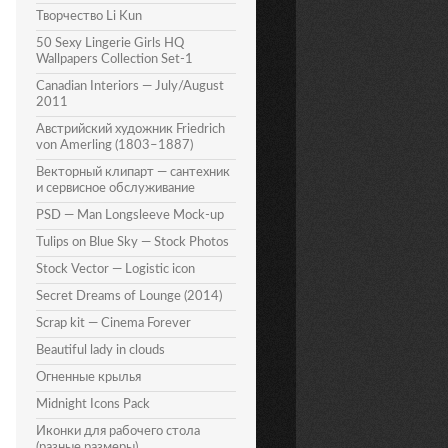
Творчество Li Kun
50 Sexy Lingerie Girls HQ
Wallpapers Collection Set-1
Canadian Interiors — July/August
2011
Австрийский художник Friedrich
von Amerling (1803–1887)
Векторный клипарт — сантехник
и сервисное обслуживание
PSD — Man Longsleeve Mock-up
Tulips on Blue Sky — Stock Photos
Stock Vector — Logistic icon
Secret Dreams of Lounge (2014)
Scrap kit — Cinema Forever
Beautiful lady in clouds
Огненные крылья
Midnight Icons Pack
Иконки для рабочего стола
(разные размеры)