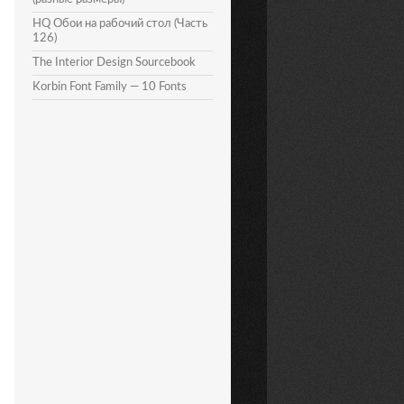
HQ Обои на рабочий стол (Часть
126)
The Interior Design Sourcebook
Korbin Font Family — 10 Fonts