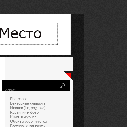
Искать
Photoshop
Векторные клипарты
Иконки (ico, png, psd)
Картинки и фото
Книги и журналы
Обои на рабочий стол
Растровые клипарты