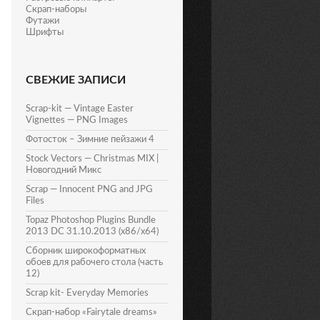
Скрап-наборы
Футажи
Шрифты
СВЕЖИЕ ЗАПИСИ
Scrap-kit — Vintage Easter
Vignettes — PNG Images
Фотосток – Зимние пейзажи 4
Stock Vectors — Christmas MIX |
Новогодний Микс
Scrap — Innocent PNG and JPG
Files
Topaz Photoshop Plugins Bundle
2013 DC 31.10.2013 (x86/x64)
Сборник широкоформатных
обоев для рабочего стола (часть
12)
Scrap kit- Everyday Memories
Скрап-набор «Fairytale dreams»