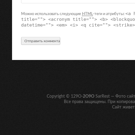
<a 
Можно использовать следующие
HTML
-теги и атрибуты:
title=""> <acronym title=""> <b> <blockquo
datetime=""> <em> <i> <q cite=""> <strike>
Copyright © 129O-
2O9O
SarRest — Фото сай
Все права защищены. При копирован
Сайт живет 