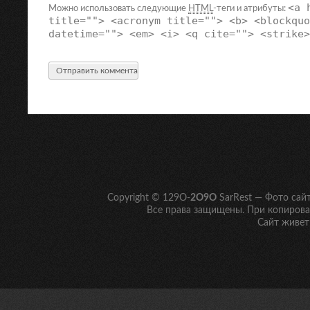
<a 
Можно использовать следующие
HTML
-теги и атрибуты:
title=""> <acronym title=""> <b> <blockquo
datetime=""> <em> <i> <q cite=""> <strike>
Copyright © 129O-
2O9O
SarRest — Фото сай
Все права защищены. При копирован
Сайт живет 