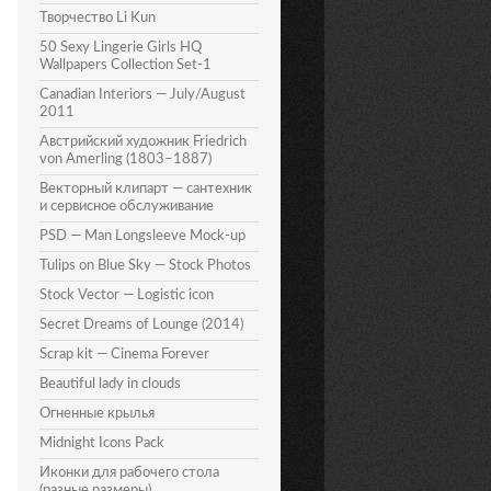
Творчество Li Kun
50 Sexy Lingerie Girls HQ
Wallpapers Collection Set-1
Canadian Interiors — July/August
2011
Австрийский художник Friedrich
von Amerling (1803–1887)
Векторный клипарт — сантехник
и сервисное обслуживание
PSD — Man Longsleeve Mock-up
Tulips on Blue Sky — Stock Photos
Stock Vector — Logistic icon
Secret Dreams of Lounge (2014)
Scrap kit — Cinema Forever
Beautiful lady in clouds
Огненные крылья
Midnight Icons Pack
Иконки для рабочего стола
(разные размеры)