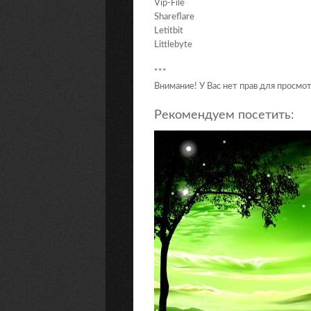
Vip-File
Shareflare
Letitbit
Littlebyte
***
Внимание! У Вас нет прав для просмот
Рекомендуем посетить: