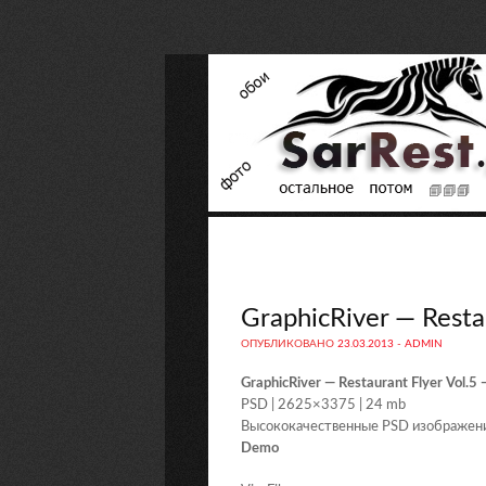
GraphicRiver — Resta
ОПУБЛИКОВАНО
23.03.2013
-
ADMIN
GraphicRiver — Restaurant Flyer Vol.
PSD | 2625×3375 | 24 mb
Высококачественные PSD изображени
Demo