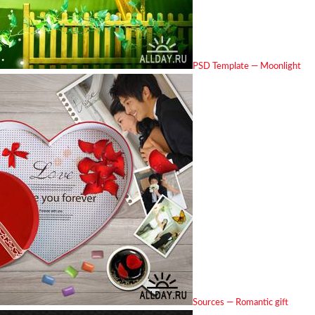
PSD Template — Moonlight
Sources — Romantic gift