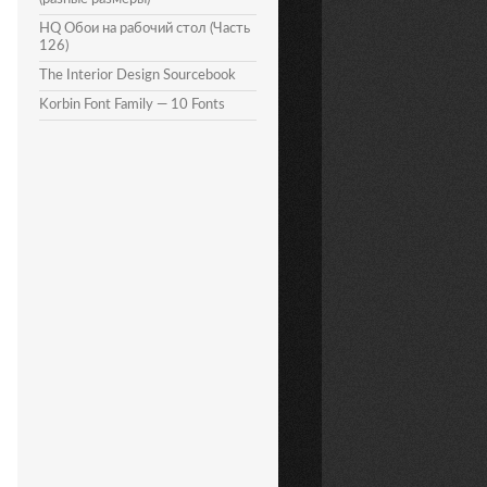
HQ Обои на рабочий стол (Часть
126)
The Interior Design Sourcebook
Korbin Font Family — 10 Fonts