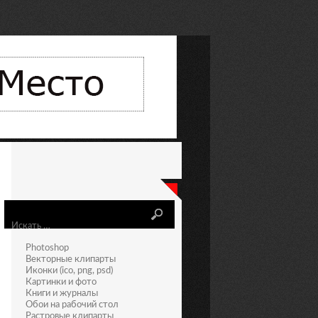
Искать
Photoshop
Векторные клипарты
Иконки (ico, png, psd)
Картинки и фото
Книги и журналы
Обои на рабочий стол
Растровые клипарты