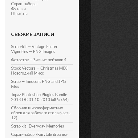
Скрап-наборы
Футажи
Шрифты
СВЕЖИЕ ЗАПИСИ
Scrap-kit — Vintage Easter
Vignettes — PNG Images
Фотосток – Зимние пейзажи 4
Stock Vectors — Christmas MIX |
Новогодний Микс
Scrap — Innocent PNG and JPG
Files
Topaz Photoshop Plugins Bundle
2013 DC 31.10.2013 (x86/x64)
Сборник широкоформатных
обоев для рабочего стола (часть
12)
Scrap kit- Everyday Memories
Скрап-набор «Fairytale dreams»