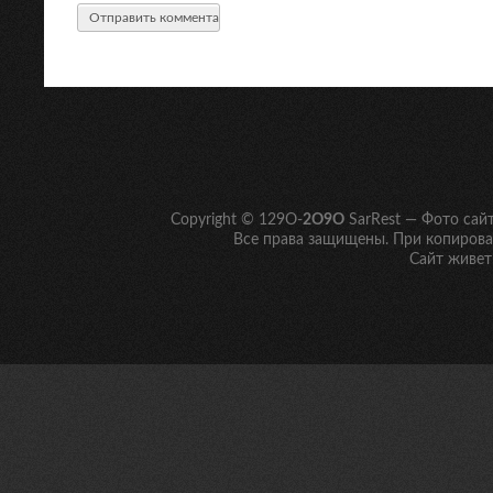
Copyright © 129O-
2O9O
SarRest — Фото сай
Все права защищены. При копирован
Сайт живет 