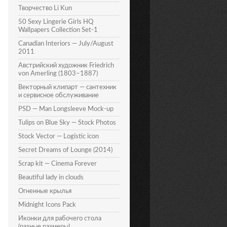
Творчество Li Kun
50 Sexy Lingerie Girls HQ
Wallpapers Collection Set-1
Canadian Interiors — July/August
2011
Австрийский художник Friedrich
von Amerling (1803–1887)
Векторный клипарт — сантехник
и сервисное обслуживание
PSD — Man Longsleeve Mock-up
Tulips on Blue Sky — Stock Photos
Stock Vector — Logistic icon
Secret Dreams of Lounge (2014)
Scrap kit — Cinema Forever
Beautiful lady in clouds
Огненные крылья
Midnight Icons Pack
Иконки для рабочего стола
(разные размеры)