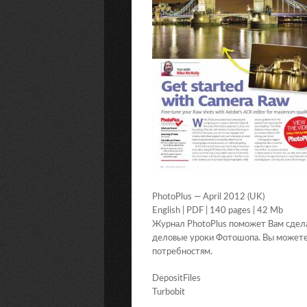
PhotoPlus — April 2012 (UK)
English | PDF | 140 pages | 42 Mb
Журнал PhotoPlus поможет Вам сдела
деловые уроки Фотошопа. Вы можете
потребностям.
DepositFiles
Turbobit