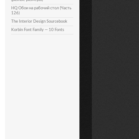
HQ Обои на рабочий стол (Часть
126)
The Interior Design Sourcebook
Korbin Font Family — 10 Fonts