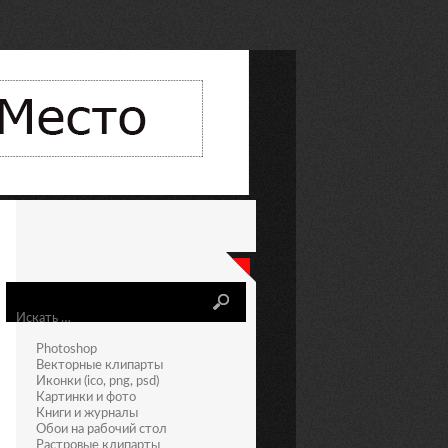
Искать
Photoshop
Векторные клипарты
Иконки (ico, png, psd)
Картинки и фото
Книги и журналы
Обои на рабочий стол
Растровые клипарты