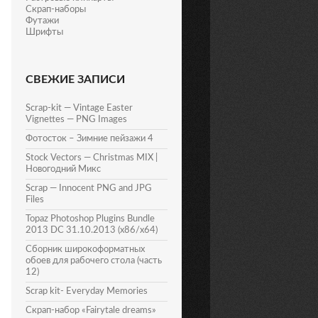
Скрап-наборы
Футажи
Шрифты
СВЕЖИЕ ЗАПИСИ
Scrap-kit — Vintage Easter
Vignettes — PNG Images
Фотосток – Зимние пейзажи 4
Stock Vectors — Christmas MIX |
Новогодний Микс
Scrap — Innocent PNG and JPG
Files
Topaz Photoshop Plugins Bundle
2013 DC 31.10.2013 (x86/x64)
Сборник широкоформатных
обоев для рабочего стола (часть
12)
Scrap kit- Everyday Memories
Скрап-набор «Fairytale dreams»