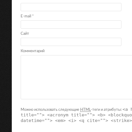
E-mail
*
Сайт
Комментарий
<a 
Можно использовать следующие
HTML
-теги и атрибуты:
title=""> <acronym title=""> <b> <blockquo
datetime=""> <em> <i> <q cite=""> <strike>