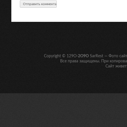
Copyright © 129O-
2O9O
SarRest — Фото сай
Все права защищены. При копирован
Сайт живет 