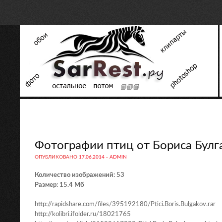
Фотографии птиц от Бориса Булг
ОПУБЛИКОВАНО
17.06.2014
-
ADMIN
Количество изображений: 53
Размер: 15.4 Мб
http://rapidshare.com/files/395192180/Ptici.Boris.Bulgakov.rar
http://kolibri.ifolder.ru/18021765