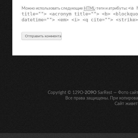
<a 
Можно использовать следующие
HTML
-теги и атрибуты:
title=""> <acronym title=""> <b> <blockquo
datetime=""> <em> <i> <q cite=""> <strike>
Copyright © 129O-
2O9O
SarRest — Фото сай
Все права защищены. При копирован
Сайт живет 