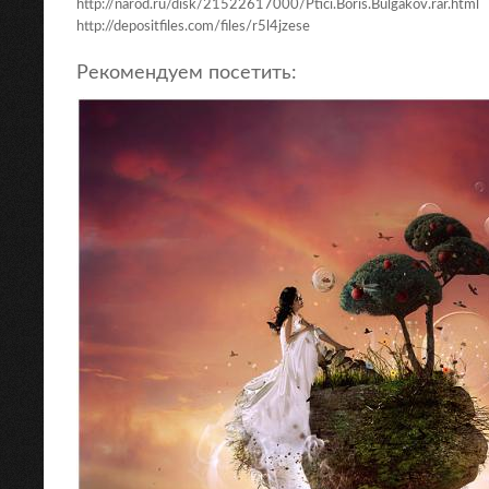
http://narod.ru/disk/21522617000/Ptici.Boris.Bulgakov.rar.html
http://depositfiles.com/files/r5l4jzese
Рекомендуем посетить: