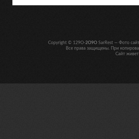
Copyright © 129O-
2O9O
SarRest — Фото сай
Все права защищены. При копирован
Сайт живет 