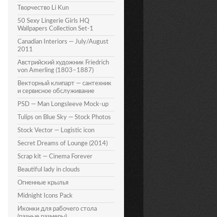
Творчество Li Kun
50 Sexy Lingerie Girls HQ
Wallpapers Collection Set-1
Canadian Interiors — July/August
2011
Австрийский художник Friedrich
von Amerling (1803–1887)
Векторный клипарт — сантехник
и сервисное обслуживание
PSD — Man Longsleeve Mock-up
Tulips on Blue Sky — Stock Photos
Stock Vector — Logistic icon
Secret Dreams of Lounge (2014)
Scrap kit — Cinema Forever
Beautiful lady in clouds
Огненные крылья
Midnight Icons Pack
Иконки для рабочего стола
(разные размеры)