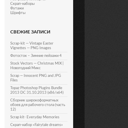
Скрап-наборы
Футажи
Шрифты
СВЕЖИЕ ЗАПИСИ
Scrap-kit — Vintage Easter
Vignettes — PNG Images
Фотосток – Зимние пейзажи 4
Stock Vectors — Christmas MIX |
Новогодний Микс
Scrap — Innocent PNG and JPG
Files
Topaz Photoshop Plugins Bundle
2013 DC 31.10.2013 (x86/x64)
Сборник широкоформатных
обоев для рабочего стола (часть
12)
Scrap kit- Everyday Memories
Скрап-набор «Fairytale dreams»