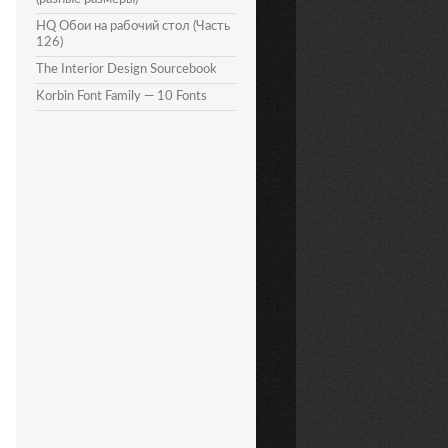
HQ Обои на рабочий стол (Часть
126)
The Interior Design Sourcebook
Korbin Font Family — 10 Fonts