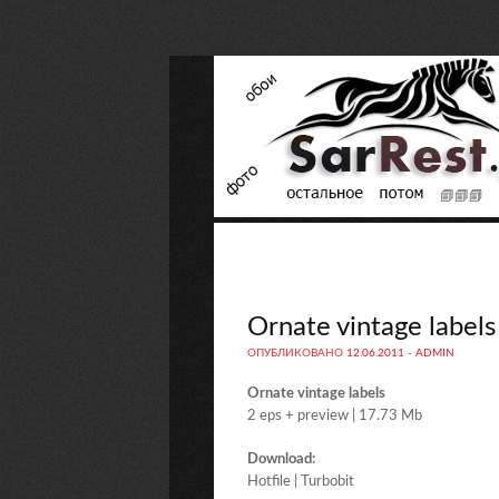
Ornate vintage labels
ОПУБЛИКОВАНО
12.06.2011
-
ADMIN
Ornate vintage labels
2 eps + preview | 17.73 Mb
Download:
Hotfile | Turbobit