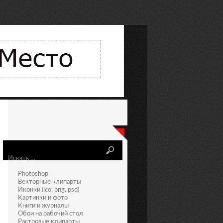
Искать
Photoshop
Векторные клипарты
Иконки (ico, png, psd)
Картинки и фото
Книги и журналы
Обои на рабочий стол
Растровые клипарты