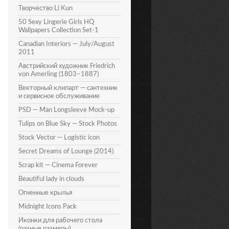
Творчество Li Kun
50 Sexy Lingerie Girls HQ
Wallpapers Collection Set-1
Canadian Interiors — July/August
2011
Австрийский художник Friedrich
von Amerling (1803–1887)
Векторный клипарт — сантехник
и сервисное обслуживание
PSD — Man Longsleeve Mock-up
Tulips on Blue Sky — Stock Photos
Stock Vector — Logistic icon
Secret Dreams of Lounge (2014)
Scrap kit — Cinema Forever
Beautiful lady in clouds
Огненные крылья
Midnight Icons Pack
Иконки для рабочего стола
(разные размеры)