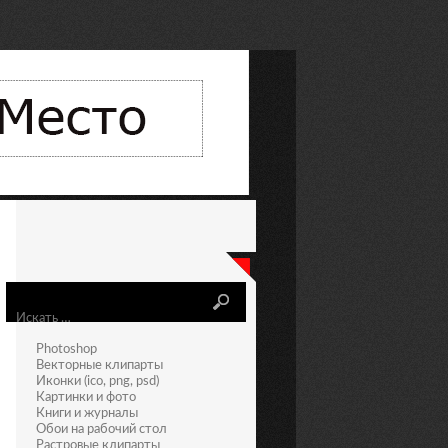
Искать
Photoshop
Векторные клипарты
Иконки (ico, png, psd)
Картинки и фото
Книги и журналы
Обои на рабочий стол
Растровые клипарты