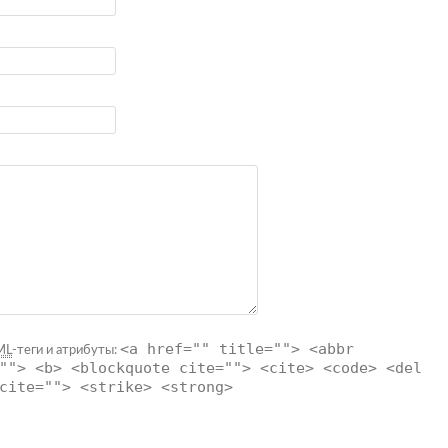
<a href="" title=""> <abbr
ML
-теги и атрибуты:
""> <b> <blockquote cite=""> <cite> <code> <del
cite=""> <strike> <strong>