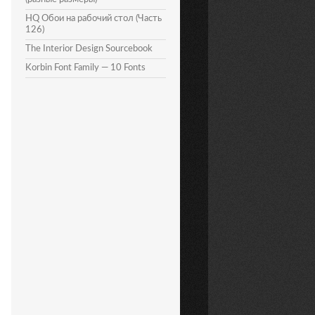
HQ Обои на рабочий стол (Часть
126)
The Interior Design Sourcebook
Korbin Font Family — 10 Fonts