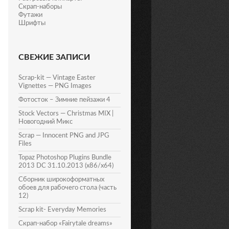
Скрап-наборы
Футажи
Шрифты
СВЕЖИЕ ЗАПИСИ
Scrap-kit — Vintage Easter
Vignettes — PNG Images
Фотосток – Зимние пейзажи 4
Stock Vectors — Christmas MIX |
Новогодний Микс
Scrap — Innocent PNG and JPG
Files
Topaz Photoshop Plugins Bundle
2013 DC 31.10.2013 (x86/x64)
Сборник широкоформатных
обоев для рабочего стола (часть
12)
Scrap kit- Everyday Memories
Скрап-набор «Fairytale dreams»