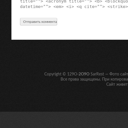
title=""> <acronym title=""> <b> <blockquo
datetime=""> <em> <i> <q cite=""> <strike>
Copyright © 129O-
2O9O
SarRest — Фото сай
Все права защищены. При копирован
Сайт живет 