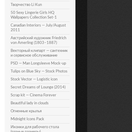
Творчество Li Kun
50 Sexy Lingerie Girls HQ
Wallpapers Collection Set-1
Canadian Interiors — July/August
2011
Австрийский художник Friedrich
von Amerling (1803–1887)
Векторный клипарт — сантехник
и сервисное обслуживание
PSD — Man Longsleeve Mock-up
Tulips on Blue Sky — Stock Photos
Stock Vector — Logistic icon
Secret Dreams of Lounge (2014)
Scrap kit — Cinema Forever
Beautiful lady in clouds
Огненные крылья
Midnight Icons Pack
Иконки для рабочего стола
(разные размеры)