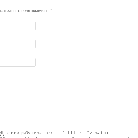
бязательные поля помечены
*
<a href="" title=""> <abbr
ML
-теги и атрибуты: