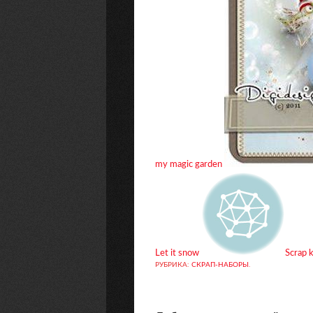
my magic garden
Let it snow
Scrap 
РУБРИКА:
СКРАП-НАБОРЫ
.