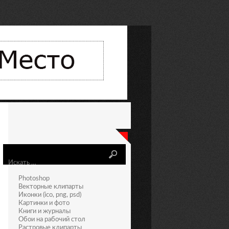
Искать
Photoshop
Векторные клипарты
Иконки (ico, png, psd)
Картинки и фото
Книги и журналы
Обои на рабочий стол
Растровые клипарты