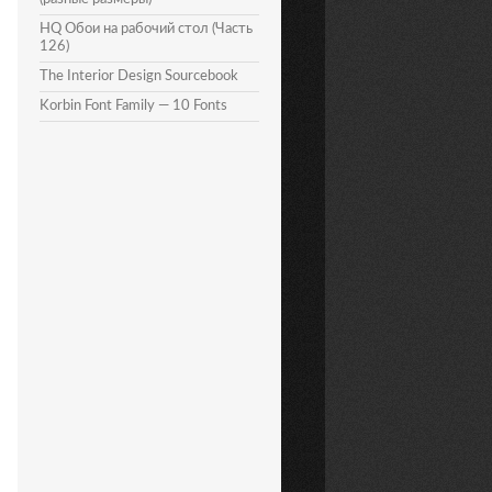
HQ Обои на рабочий стол (Часть
126)
The Interior Design Sourcebook
Korbin Font Family — 10 Fonts