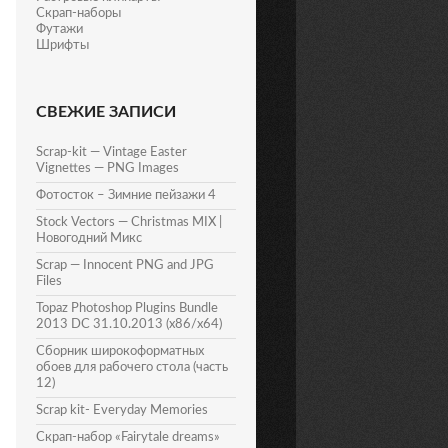
Скрап-наборы
Футажи
Шрифты
СВЕЖИЕ ЗАПИСИ
Scrap-kit — Vintage Easter
Vignettes — PNG Images
Фотосток – Зимние пейзажи 4
Stock Vectors — Christmas MIX |
Новогодний Микс
Scrap — Innocent PNG and JPG
Files
Topaz Photoshop Plugins Bundle
2013 DC 31.10.2013 (x86/x64)
Сборник широкоформатных
обоев для рабочего стола (часть
12)
Scrap kit- Everyday Memories
Скрап-набор «Fairytale dreams»