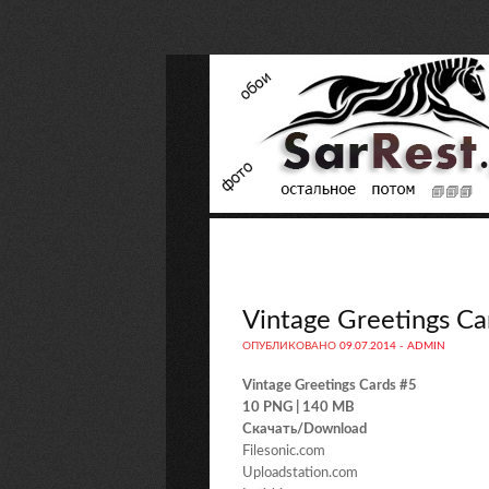
Vintage Greetings Ca
ОПУБЛИКОВАНО
09.07.2014
-
ADMIN
Vintage Greetings Cards #5
10 PNG | 140 MB
Скачать/Download
Filesonic.com
Uploadstation.com