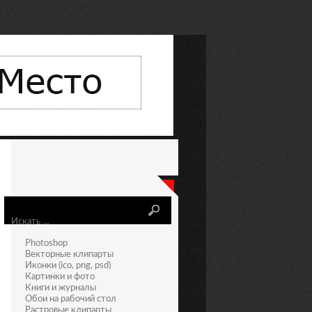
Искать
Photoshop
Векторные клипарты
Иконки (ico, png, psd)
Картинки и фото
Книги и журналы
Обои на рабочий стол
Растровые клипарты