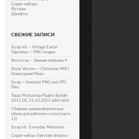
Скрап-наборы
Футажи
Шрифты
СВЕЖИЕ ЗАПИСИ
Scrap-kit — Vintage Easter
Vignettes — PNG Images
Фотосток – Зимние пейзажи 4
Stock Vectors — Christmas MIX |
Новогодний Микс
Scrap — Innocent PNG and JPG
Files
Topaz Photoshop Plugins Bundle
2013 DC 31.10.2013 (x86/x64)
Сборник широкоформатных
обоев для рабочего стола (часть
12)
Scrap kit- Everyday Memories
Скрап-набор «Fairytale dreams»