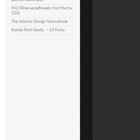
HQ Обои на рабочий стол (Часть
126)
The Interior Design Sourcebook
Korbin Font Family — 10 Fonts