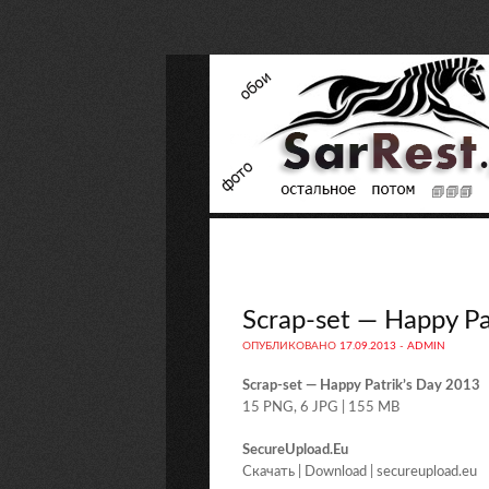
Scrap-set — Happy Pa
ОПУБЛИКОВАНО
17.09.2013
-
ADMIN
Scrap-set — Happy Patrik’s Day 2013
15 PNG, 6 JPG | 155 MB
SecureUpload.Eu
Скачать | Download | secureupload.eu