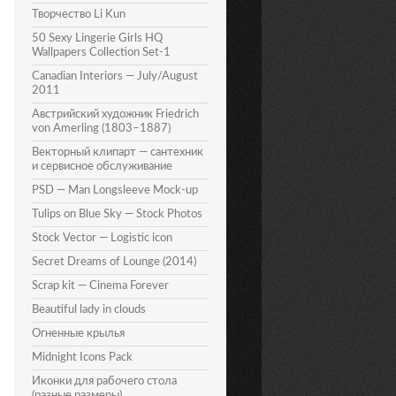
Творчество Li Kun
50 Sexy Lingerie Girls HQ
Wallpapers Collection Set-1
Canadian Interiors — July/August
2011
Австрийский художник Friedrich
von Amerling (1803–1887)
Векторный клипарт — сантехник
и сервисное обслуживание
PSD — Man Longsleeve Mock-up
Tulips on Blue Sky — Stock Photos
Stock Vector — Logistic icon
Secret Dreams of Lounge (2014)
Scrap kit — Cinema Forever
Beautiful lady in clouds
Огненные крылья
Midnight Icons Pack
Иконки для рабочего стола
(разные размеры)